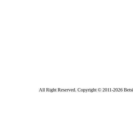
All Right Reserved. Copyright © 2011-2026 Betsi