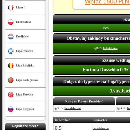
Wpłać 1600 PLN 
Ligue 1
Sza
Ekstraklasa
56%
Eredivisie
Obstawiaj zakłady bukmacherski
@1.72
bet-at-home
Liga Szkocka
Szanse wedłu
Liga Belgijska
Fortuna Dusseldorf: %
Liga Portugalska
Dołącz do typerów na LigaTyperó
Typy For
Liga Turecka
Kursy na Fortuna Dusseldorf
@1.72
bet-at-home
@3.80
b
Liga Rosyjska
Under/Over
Bukmacher
Najbliższe Mecze
0.5
bet-at-home