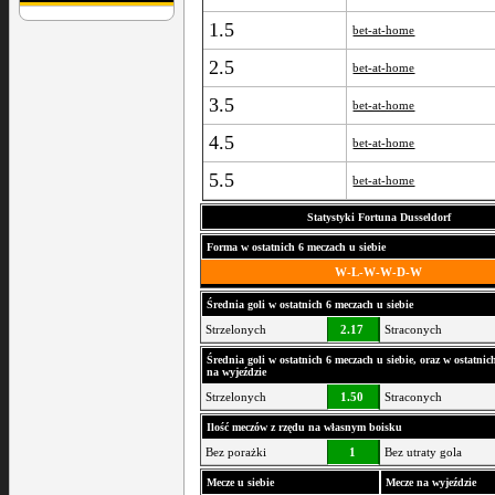
1.5
bet-at-home
2.5
bet-at-home
3.5
bet-at-home
4.5
bet-at-home
5.5
bet-at-home
Statystyki Fortuna Dusseldorf
Forma w ostatnich 6 meczach u siebie
W-L-W-W-D-W
Średnia goli w ostatnich 6 meczach u siebie
Strzelonych
2.17
Straconych
Średnia goli w ostatnich 6 meczach u siebie, oraz w ostatni
na wyjeździe
Strzelonych
1.50
Straconych
Ilość meczów z rzędu na własnym boisku
Bez porażki
1
Bez utraty gola
Mecze u siebie
Mecze na wyjeździe