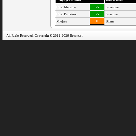
Statystyki w tabeli
Gole w tabeli
Ilość Meczów
127
Strzelone
Ilość Punktów
127
Stracone
0
Miejsce
Bilans
All Right Reserved. Copyright © 2011-2026 Betsite.pl