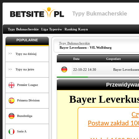
Typy Bukmacherskie
Typy Bukmacherskie
|
Liga Typerów
|
Ranking Kasyn
POPULARNE
Typy Bukmacherskie
Bayer Leverkusen - VfL Wolfsburg
>>
Typy na dzisiaj
Data
Gospodarz
>>
22-10-22 14:30
Bayer Leverkuse
Typy na jutro
Przewidywan
Premier League
Bayer Leverku
Primera Division
Cz
Bundesliga
Postaw zakład 10
Serie A