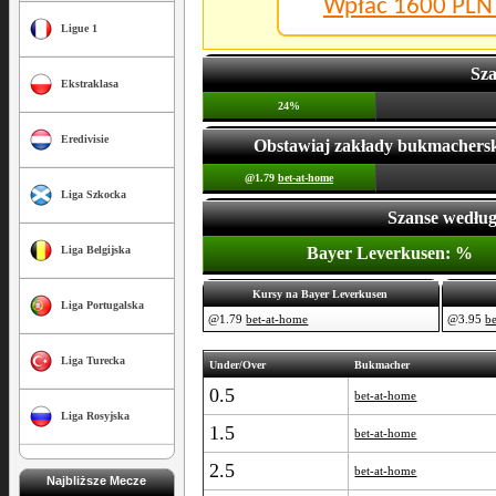
Wpłać 1600 PLN 
Ligue 1
Sza
Ekstraklasa
24%
Eredivisie
Obstawiaj zakłady bukmacherski
@1.79
bet-at-home
Liga Szkocka
Szanse wedłu
Bayer Leverkusen: %
Liga Belgijska
Kursy na Bayer Leverkusen
Liga Portugalska
@1.79
bet-at-home
@3.95
b
Liga Turecka
Under/Over
Bukmacher
0.5
bet-at-home
Liga Rosyjska
1.5
bet-at-home
2.5
bet-at-home
Najbliższe Mecze