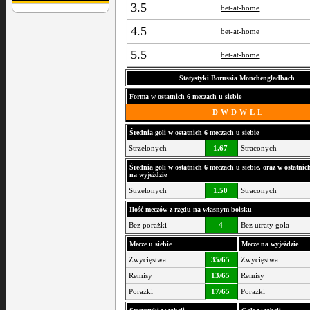
3.5
bet-at-home
4.5
bet-at-home
5.5
bet-at-home
Statystyki Borussia Monchengladbach
Forma w ostatnich 6 meczach u siebie
D-W-D-W-L-L
Średnia goli w ostatnich 6 meczach u siebie
Strzelonych
1.67
Straconych
Średnia goli w ostatnich 6 meczach u siebie, oraz w ostatni
na wyjeździe
Strzelonych
1.50
Straconych
Ilość meczów z rzędu na własnym boisku
Bez porażki
4
Bez utraty gola
Mecze u siebie
Mecze na wyjeździe
Zwycięstwa
35/65
Zwycięstwa
Remisy
13/65
Remisy
Porażki
17/65
Porażki