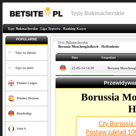
Typy Bukmacherskie
Typy Bukmacherskie
|
Liga Typerów
|
Ranking Kasyn
POPULARNE
Typy Bukmacherskie
Borussia Monchengladbach - Hoffenheim
>>
Typy na dzisiaj
Data
Gospodarz
>>
22-05-14 14:30
Borussia Moncheng
Typy na jutro
Przewidywan
Premier League
Borussia M
Primera Division
H
Bundesliga
Czy Borussi
Serie A
Postaw zakład 10