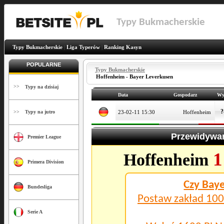
Typy Bukmacherskie
Typy Bukmacherskie
|
Liga Typerów
|
Ranking Kasyn
POPULARNE
Typy Bukmacherskie
Hoffenheim - Bayer Leverkusen
>>
Typy na dzisiaj
Data
Gospodarz
Wy
?
>>
23-02-11 15:30
Hoffenheim
Typy na jutro
Przewidywan
Premier League
1
Hoffenheim
Primera Division
Czy Bay
Bundesliga
Postaw zakład 100
Serie A