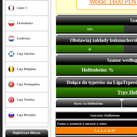
Wpłać 1600 PLN 
Ligue 1
Sza
Ekstraklasa
34%
Eredivisie
Obstawiaj zakłady bukmacherski
@
Liga Szkocka
Szanse wedłu
Hoffenheim: %
Liga Belgijska
Dołącz do typerów na LigaTyperó
Liga Portugalska
Typy Hof
Liga Turecka
Kursy na Hoffenheim
Liga Rosyjska
Statystyki Hoffenheim
Forma w ostatnich 6 meczach u siebie
L-L-L-L-D-W
Najbliższe Mecze