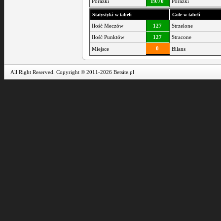
Porażki
19/70
Porażki
Statystyki w tabeli
Gole w tabeli
Ilość Meczów
127
Strzelone
Ilość Punktów
127
Stracone
0
Miejsce
Bilans
All Right Reserved. Copyright © 2011-2026 Betsite.pl