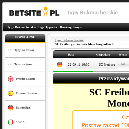
Typy Bukmacherskie
Typy Bukmacherskie
|
Liga Typerów
|
Ranking Kasyn
POPULARNE
Typy Bukmacherskie
SC Freiburg - Borussia Monchengladbach
>>
Typy na dzisiaj
Data
Gospodarz
Wynik
0-0
>>
22-09-11 16:30
SC Freiburg
Typy na jutro
Przewidywan
Premier League
SC Freib
Primera Division
Monc
Bundesliga
Cz
Serie A
Postaw zakład 10