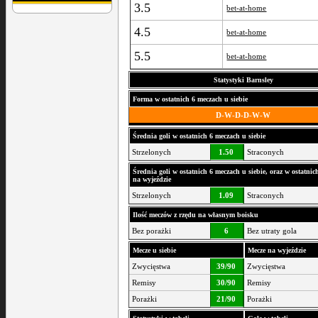
3.5
bet-at-home
4.5
bet-at-home
5.5
bet-at-home
Statystyki Barnsley
Forma w ostatnich 6 meczach u siebie
D-W-D-D-W-W
Średnia goli w ostatnich 6 meczach u siebie
Strzelonych
1.50
Straconych
Średnia goli w ostatnich 6 meczach u siebie, oraz w ostatni
na wyjeździe
Strzelonych
1.09
Straconych
Ilość meczów z rzędu na własnym boisku
Bez porażki
6
Bez utraty gola
Mecze u siebie
Mecze na wyjeździe
Zwycięstwa
39/90
Zwycięstwa
Remisy
30/90
Remisy
Porażki
21/90
Porażki