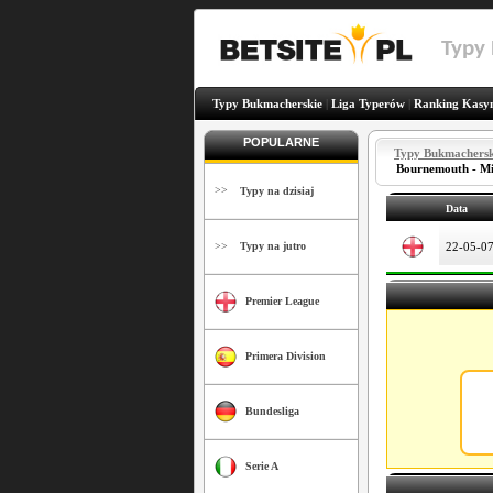
Typy
Typy Bukmacherskie
|
Liga Typerów
|
Ranking Kasy
POPULARNE
Typy Bukmachersk
Bournemouth - Mi
>>
Typy na dzisiaj
Data
>>
22-05-07
Typy na jutro
Premier League
Primera Division
Bundesliga
Serie A