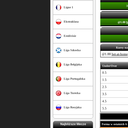
Ligue 1
Ekstraklasa
@1.88
b
Eredivisie
Kursy na
Liga Szkocka
@1.88
bet-at-home
Liga Belgijska
Under/Over
0.5
Liga Portugalska
1.5
2.5
Liga Turecka
3.5
4.5
Liga Rosyjska
5.5
Najbliższe Mecze
Forma w ostatnich 6 