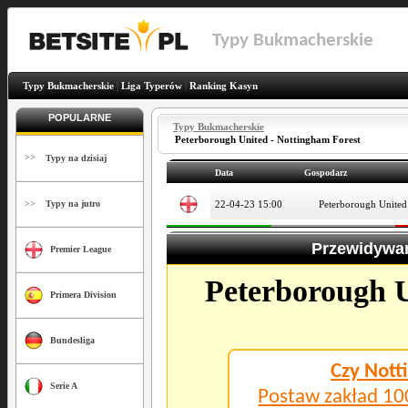
Typy Bukmacherskie
Typy Bukmacherskie
|
Liga Typerów
|
Ranking Kasyn
POPULARNE
Typy Bukmacherskie
Peterborough United - Nottingham Forest
>>
Typy na dzisiaj
Data
Gospodarz
>>
22-04-23 15:00
Peterborough United
Typy na jutro
Przewidywan
Premier League
Peterborough 
Primera Division
Bundesliga
Czy Nott
Serie A
Postaw zakład 10