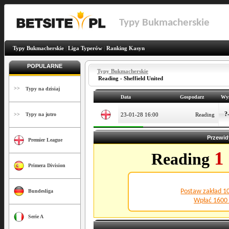
Typy Bukmacherskie
Typy Bukmacherskie
|
Liga Typerów
|
Ranking Kasyn
POPULARNE
Typy Bukmacherskie
Reading - Sheffield United
>>
Typy na dzisiaj
Data
Gospodarz
Wy
?
>>
23-01-28 16:00
Reading
Typy na jutro
Przewid
Premier League
1 
Reading
Primera Division
Postaw zakład 1
Bundesliga
Wpłać 1600 
Serie A