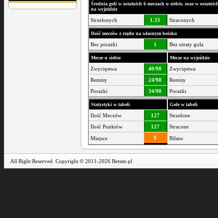
Średnia goli w ostatnich 6 meczach u siebie, oraz w ostatni
na wyjeździe
Strzelonych
1.33
Straconych
Ilość meczów z rzędu na własnym boisku
Bez porażki
1
Bez utraty gola
Mecze u siebie
Mecze na wyjeździe
Zwycięstwa
40/98
Zwycięstwa
Remisy
24/98
Remisy
Porażki
34/98
Porażki
Statystyki w tabeli
Gole w tabeli
Ilość Meczów
127
Strzelone
Ilość Punktów
127
Stracone
0
Miejsce
Bilans
All Right Reserved. Copyright © 2011-2026 Betsite.pl