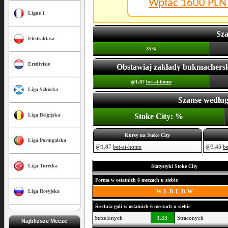
Wpłać 1600 PLN 
Ligue 1
Sza
Ekstraklasa
35%
Eredivisie
Obstawiaj zakłady bukmacherski
@1.87
bet-at-home
Liga Szkocka
Szanse wedłu
Stoke City: %
Liga Belgijska
Kursy na Stoke City
Liga Portugalska
@1.87
bet-at-home
@3.45
b
Liga Turecka
Statystyki Stoke City
Forma w ostatnich 6 meczach u siebie
W-L-D-L-D-W
Liga Rosyjska
Średnia goli w ostatnich 6 meczach u siebie
Strzelonych
1.33
Straconych
Najbliższe Mecze