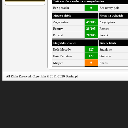
Ilość meczów z rzędu na własnym boisku
Bez porażki
0
Bez utraty gola
Mecze u siebie
Mecze na wyjeździe
Zwycięstwa
49/105
Zwycięstwa
Remisy
28/105
Remisy
Porażki
28/105
Porażki
Statystyki w tabeli
Gole w tabeli
Ilość Meczów
127
Strzelone
Ilość Punktów
127
Stracone
0
Miejsce
Bilans
All Right Reserved. Copyright © 2011-2026 Betsite.pl