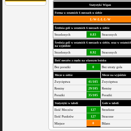
Statystyki Wigan
Forma w ostatnich 6 meczach u siebie
L-W-L-L-L-W
Średnia goli w ostatnich 6 meczach u siebie
Strzelonych
0.83
Straconych
Średnia goli w ostatnich 6 meczach u siebie, oraz w ostatni
na wyjeździe
Strzelonych
0.92
Straconych
Ilość meczów z rzędu na własnym boisku
Bez porażki
0
Bez utraty gola
Mecze u siebie
Mecze na wyjeździe
Zwycięstwa
41/105
Zwycięstwa
Remisy
29/105
Remisy
Porażki
35/105
Porażki
Statystyki w tabeli
Gole w tabeli
Ilość Meczów
127
Strzelone
Ilość Punktów
127
Stracone
0
Miejsce
Bilans