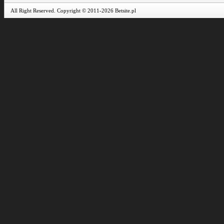
All Right Reserved. Copyright © 2011-2026 Betsite.pl