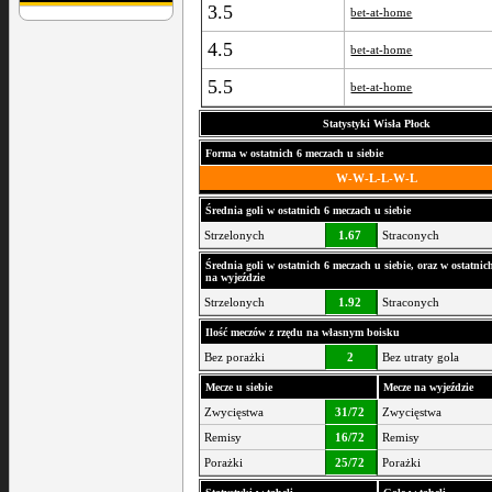
3.5
bet-at-home
4.5
bet-at-home
5.5
bet-at-home
Statystyki Wisła Płock
Forma w ostatnich 6 meczach u siebie
W-W-L-L-W-L
Średnia goli w ostatnich 6 meczach u siebie
Strzelonych
1.67
Straconych
Średnia goli w ostatnich 6 meczach u siebie, oraz w ostatni
na wyjeździe
Strzelonych
1.92
Straconych
Ilość meczów z rzędu na własnym boisku
Bez porażki
2
Bez utraty gola
Mecze u siebie
Mecze na wyjeździe
Zwycięstwa
31/72
Zwycięstwa
Remisy
16/72
Remisy
Porażki
25/72
Porażki