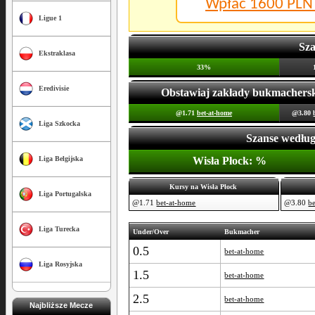
Wpłać 1600 PLN 
Ligue 1
Sza
Ekstraklasa
33%
Eredivisie
Obstawiaj zakłady bukmacherski
@1.71
bet-at-home
@3.80
Liga Szkocka
Szanse wedłu
Wisła Płock: %
Liga Belgijska
Kursy na Wisła Płock
Liga Portugalska
@1.71
bet-at-home
@3.80
b
Liga Turecka
Under/Over
Bukmacher
0.5
bet-at-home
Liga Rosyjska
1.5
bet-at-home
2.5
bet-at-home
Najbliższe Mecze