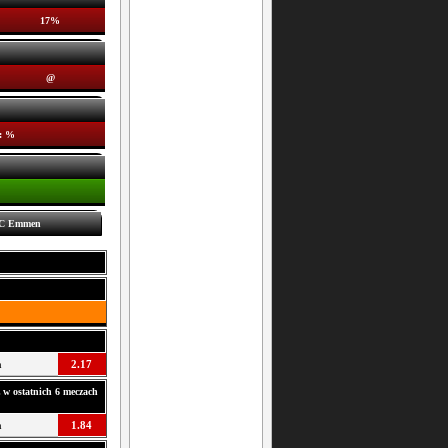
17%
@
: %
FC Emmen
h
2.17
z w ostatnich 6 meczach
h
1.84