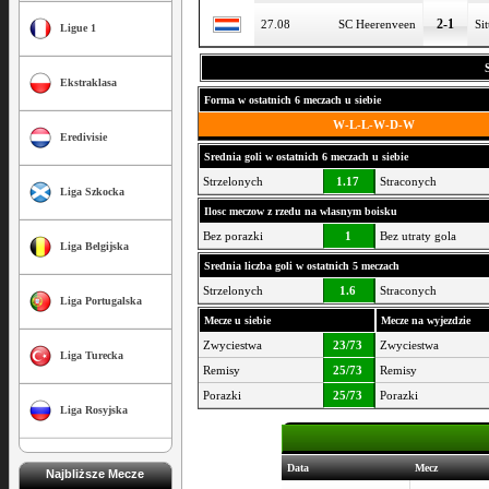
2-1
27.08
SC Heerenveen
Sit
Ligue 1
Ekstraklasa
Forma w ostatnich 6 meczach u siebie
W-L-L-W-D-W
Eredivisie
Srednia goli w ostatnich 6 meczach u siebie
Strzelonych
1.17
Straconych
Liga Szkocka
Ilosc meczow z rzedu na wlasnym boisku
Bez porazki
1
Bez utraty gola
Liga Belgijska
Srednia liczba goli w ostatnich 5 meczach
Strzelonych
1.6
Straconych
Liga Portugalska
Mecze u siebie
Mecze na wyjezdzie
Zwyciestwa
23/73
Zwyciestwa
Liga Turecka
Remisy
25/73
Remisy
Porazki
25/73
Porazki
Liga Rosyjska
Data
Mecz
Najbliższe Mecze