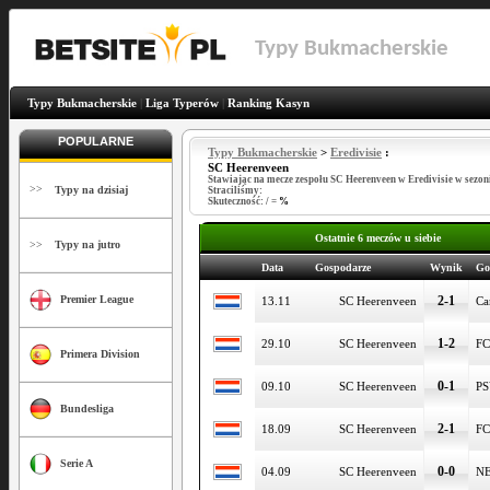
Typy Bukmacherskie
Typy Bukmacherskie
|
Liga Typerów
|
Ranking Kasyn
POPULARNE
Typy Bukmacherskie
>
Eredivisie
:
SC Heerenveen
Stawiając na mecze zespołu SC Heerenveen w Eredivisie w sezon
>>
Typy na dzisiaj
Straciliśmy:
Skuteczność:
/
=
%
Ostatnie 6 meczów u siebie
>>
Typy na jutro
Data
Gospodarze
Wynik
Go
2-1
Premier League
13.11
SC Heerenveen
Ca
1-2
29.10
SC Heerenveen
FC
Primera Division
0-1
09.10
SC Heerenveen
P
Bundesliga
2-1
18.09
SC Heerenveen
FC
Serie A
0-0
04.09
SC Heerenveen
N