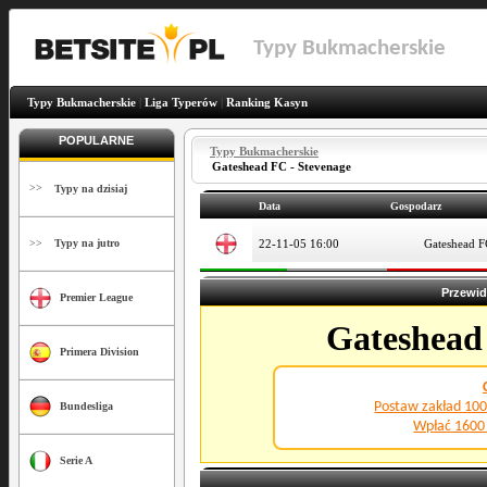
Typy Bukmacherskie
Typy Bukmacherskie
|
Liga Typerów
|
Ranking Kasyn
POPULARNE
Typy Bukmacherskie
Gateshead FC - Stevenage
>>
Typy na dzisiaj
Data
Gospodarz
>>
22-11-05 16:00
Gateshead F
Typy na jutro
Przewid
Premier League
Gateshead
Primera Division
Postaw zakład 10
Bundesliga
Wpłać 1600 
Serie A