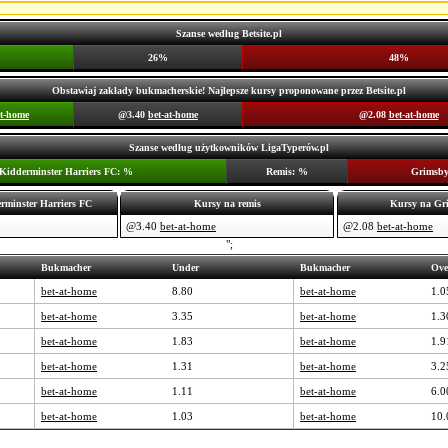
Szanse według Betsite.pl
26%
48%
Obstawiaj zakłady bukmacherskie! Najlepsze kursy proponowane przez Betsite.pl
at-home
@3.40
bet-at-home
@2.08
bet-at-home
Szanse według użytkowników LigaTyperów.pl
Kidderminster Harriers FC: %
Remis: %
Grimsb
rminster Harriers FC
Kursy na remis
Kursy na Gr
@3.40
bet-at-home
@2.08
bet-at-home
";
Bukmacher
Under
Bukmacher
Ove
bet-at-home
8.80
bet-at-home
1.0
bet-at-home
3.35
bet-at-home
1.3
bet-at-home
1.83
bet-at-home
1.9
bet-at-home
1.31
bet-at-home
3.2
bet-at-home
1.11
bet-at-home
6.0
bet-at-home
1.03
bet-at-home
10.