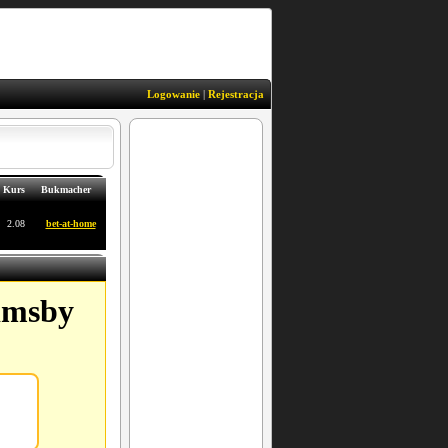
Logowanie
|
Rejestracja
Kurs
Bukmacher
2.08
bet-at-home
imsby