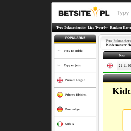
Typy
Typy Bukmacherskie
|
Liga Typerów
|
Ranking Kasy
POPULARNE
Typy Bukmachers
Kidderminster H
>>
Typy na dzisiaj
Data
>>
21-11-0
Typy na jutro
Premier League
Kidd
Primera Division
Bundesliga
Serie A