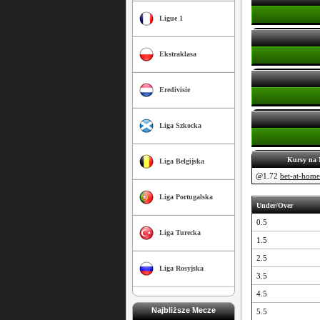
Ligue 1
Ekstraklasa
Eredivisie
Liga Szkocka
Kursy na 
Liga Belgijska
@1.72
bet-at-home
Liga Portugalska
Under/Over
0.5
Liga Turecka
1.5
2.5
Liga Rosyjska
3.5
4.5
Najbliższe Mecze
5.5