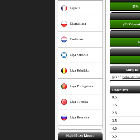
25%
Ligue 1
Ekstraklasa
@3.55
bet-a
Eredivisie
N
Liga Szkocka
Kursy na 
Liga Belgijska
@3.55
bet-at-home
Liga Portugalska
Under/Over
0.5
Liga Turecka
1.5
2.5
Liga Rosyjska
3.5
4.5
Najbliższe Mecze
5.5