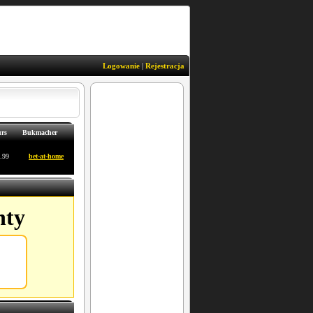
Logowanie
|
Rejestracja
rs
Bukmacher
.99
bet-at-home
nty