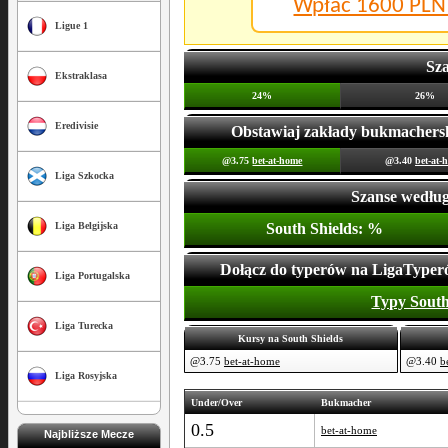
Wpłać 1600 PLN 
Ligue 1
Sza
Ekstraklasa
24%
26%
Eredivisie
Obstawiaj zakłady bukmacherski
@3.75
bet-at-home
@3.40
bet-at-
Liga Szkocka
Szanse wedłu
South Shields: %
Liga Belgijska
Dołącz do typerów na LigaTyperó
Liga Portugalska
Typy South
Liga Turecka
Kursy na South Shields
@3.75
bet-at-home
@3.40
b
Liga Rosyjska
Under/Over
Bukmacher
0.5
bet-at-home
Najbliższe Mecze