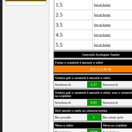
1.5
bet-at-home
2.5
bet-at-home
3.5
bet-at-home
4.5
bet-at-home
5.5
bet-at-home
Statystyki Accrington Stanley
Forma w ostatnich 6 meczach u siebie
D-L-L-L-W-W
Średnia goli w ostatnich 6 meczach u siebie
Strzelonych
1.17
Straconych
Średnia goli w ostatnich 6 meczach u siebie, oraz w ostatni
na wyjeździe
Strzelonych
0.92
Straconych
Ilość meczów z rzędu na własnym boisku
Bez porażki
1
Bez utraty gola
Mecze u siebie
Mecze na wyjeździe