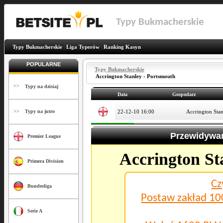
Typy Bukmacherskie
Typy Bukmacherskie
|
Liga Typerów
|
Ranking Kasyn
POPULARNE
Typy Bukmacherskie
Accrington Stanley - Portsmouth
>>
Typy na dzisiaj
Data
Gospodarz
>>
22-12-10 16:00
Accrington Sta
Typy na jutro
Przewidywan
Premier League
Accrington St
Primera Division
Cz
Bundesliga
Postaw zakład 10
Serie A