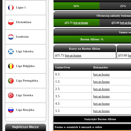
24%
25%
Ligue 1
Obstawiaj zakłady bukmach
Ekstraklasa
@3.75
bet-at-home
@3.60
bet-at-h
Szanse w
Eredivisie
Burton Albion: %
Kursy na Burton Albion
Liga Szkocka
@3.75
bet-at-home
@3.60
b
Liga Belgijska
Under/Over
Bukmacher
0.5
bet-at-home
Liga Portugalska
1.5
bet-at-home
2.5
bet-at-home
Liga Turecka
3.5
bet-at-home
4.5
bet-at-home
Liga Rosyjska
5.5
bet-at-home
Statystyki Burton Albion
Najbliższe Mecze
Forma w ostatnich 6 meczach u siebie