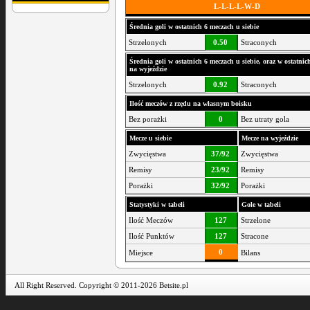
L-L-L-L-W-D
Średnia goli w ostatnich 6 meczach u siebie
Strzelonych
0.50
Straconych
Średnia goli w ostatnich 6 meczach u siebie, oraz w ostatni
na wyjeździe
Strzelonych
0.92
Straconych
Ilość meczów z rzędu na własnym boisku
Bez porażki
0
Bez utraty gola
Mecze u siebie
Mecze na wyjeździe
Zwycięstwa
37/92
Zwycięstwa
Remisy
23/92
Remisy
Porażki
32/92
Porażki
Statystyki w tabeli
Gole w tabeli
Ilość Meczów
127
Strzelone
Ilość Punktów
127
Stracone
0
Miejsce
Bilans
All Right Reserved. Copyright © 2011-2026 Betsite.pl