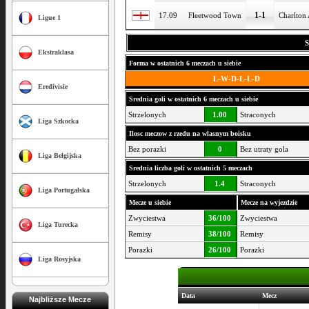
1-1
17.09
Fleetwood Town
Charlton 
Ligue 1
S
Ekstraklasa
Forma w ostatnich 6 meczach u siebie
L-W-D-L-L-D
Eredivisie
Srednia goli w ostatnich 6 meczach u siebie
Strzelonych
1.00
Straconych
Liga Szkocka
Ilosc meczow z rzedu na wlasnym boisku
Bez porazki
0
Bez utraty gola
Liga Belgijska
Srednia liczba goli w ostatnich 5 meczach
Strzelonych
1.4
Straconych
Liga Portugalska
Mecze u siebie
Mecze na wyjezdzie
Zwyciestwa
36/100
Zwyciestwa
Liga Turecka
Remisy
38/100
Remisy
Porazki
26/100
Porazki
Liga Rosyjska
Data
Mecz
Najbliższe Mecze