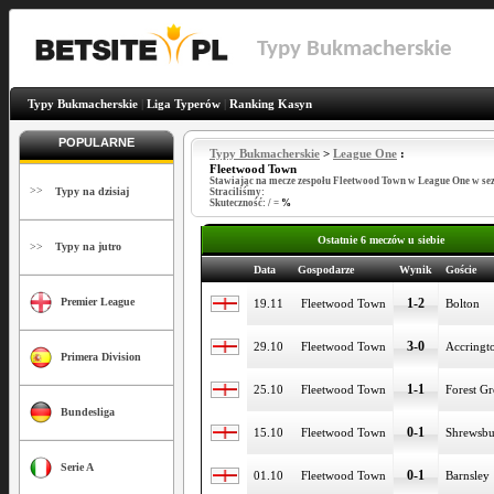
Typy Bukmacherskie
Typy Bukmacherskie
|
Liga Typerów
|
Ranking Kasyn
POPULARNE
Typy Bukmacherskie
>
League One
:
Fleetwood Town
Stawiając na mecze zespołu Fleetwood Town w League One w se
>>
Typy na dzisiaj
Straciliśmy:
Skuteczność:
/
=
%
Ostatnie 6 meczów u siebie
>>
Typy na jutro
Data
Gospodarze
Wynik
Goście
1-2
Premier League
19.11
Fleetwood Town
Bolton
3-0
29.10
Fleetwood Town
Accringt
Primera Division
1-1
25.10
Fleetwood Town
Forest G
Bundesliga
0-1
15.10
Fleetwood Town
Shrewsb
Serie A
0-1
01.10
Fleetwood Town
Barnsley