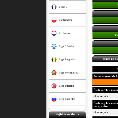
Ligue 1
Ekstraklasa
Eredivisie
Fo
Liga Szkocka
Kursy na Fo
Liga Belgijska
Liga Portugalska
Forma w ostatnich 6 
Liga Turecka
Średnia goli w ostatn
Strzelonych
Liga Rosyjska
Średnia goli w ostatn
na wyjeździe
Strzelonych
Najbliższe Mecze