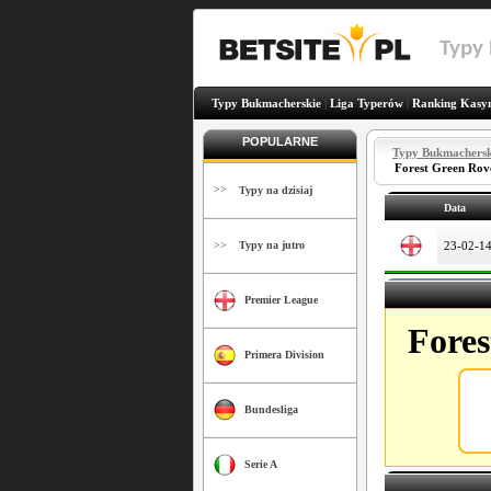
Typy
Typy Bukmacherskie
|
Liga Typerów
|
Ranking Kasy
POPULARNE
Typy Bukmachersk
Forest Green Rove
>>
Typy na dzisiaj
Data
>>
23-02-14
Typy na jutro
Premier League
Fores
Primera Division
Bundesliga
Serie A