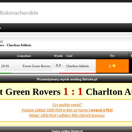
 Bukmacherskie
n
ie
rs - Charlton Athletic
Gospodarz
Wynik
Gość
Typ
?-?
 20:45
Forest Green Rovers
Charlton Athletic
X
Przewidywany wynik według Betsite.pl
1 : 1
t Green Rovers
Charlton At
Czy padnie remis?
Postaw zakład 1000 PLN w Bet-at-home i
wygraj 0 PLN
Wpłać 1600 PLN i odbierz 800 złotych bonusu!
Szanse według Betsite.pl