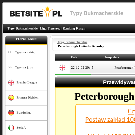
Typy Bukmacherskie
Typy Bukmacherskie
|
Liga Typerów
|
Ranking Kasyn
POPULARNE
Typy Bukmacherskie
Peterborough United - Barnsley
>>
Typy na dzisiaj
Data
Gospodarz
>>
22-12-02 20:45
Peterborough 
Typy na jutro
Przewidywan
Premier League
Peterborough
Primera Division
Cz
Bundesliga
Postaw zakład 10
Serie A