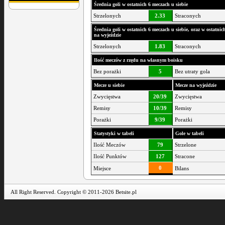
Średnia goli w ostatnich 6 meczach u siebie
Strzelonych
2.33
Straconych
Średnia goli w ostatnich 6 meczach u siebie, oraz w ostatni
na wyjeździe
Strzelonych
1.83
Straconych
Ilość meczów z rzędu na własnym boisku
Bez porażki
5
Bez utraty gola
Mecze u siebie
Mecze na wyjeździe
Zwycięstwa
20/39
Zwycięstwa
Remisy
10/39
Remisy
Porażki
9/39
Porażki
Statystyki w tabeli
Gole w tabeli
Ilość Meczów
79
Strzelone
Ilość Punktów
127
Stracone
0
Miejsce
Bilans
All Right Reserved. Copyright © 2011-2026 Betsite.pl