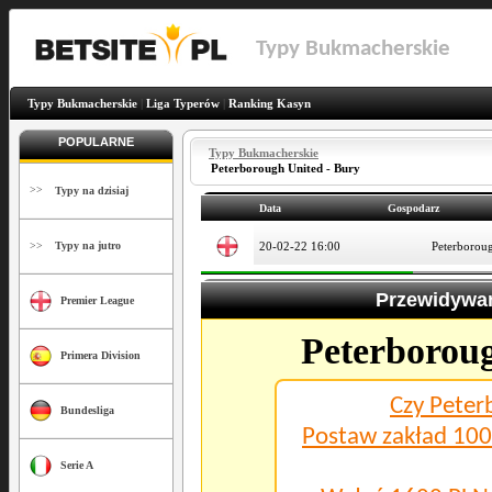
Typy Bukmacherskie
Typy Bukmacherskie
|
Liga Typerów
|
Ranking Kasyn
POPULARNE
Typy Bukmacherskie
Peterborough United - Bury
>>
Typy na dzisiaj
Data
Gospodarz
>>
20-02-22 16:00
Peterborou
Typy na jutro
Przewidywan
Premier League
Peterborou
Primera Division
Czy Peter
Bundesliga
Postaw zakład 100
Serie A