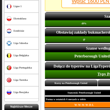
Wpłać 1600 PLN 
Ligue 1
Sza
Ekstraklasa
49%
Eredivisie
Obstawiaj zakłady bukmacherski
@
Liga Szkocka
Szanse wedłu
Peterborough Unite
Liga Belgijska
Dołącz do typerów na LigaTyperó
Liga Portugalska
Typy P
Liga Turecka
Kursy na Peterborough United
Liga Rosyjska
Statystyki Peterborough United
Forma w ostatnich 6 meczach u siebie
W-W-W-W-D-L
Najbliższe Mecze