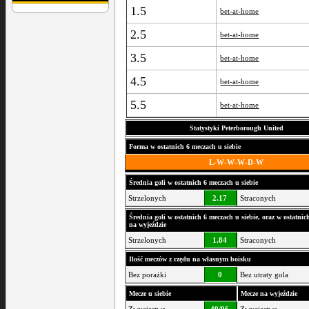
1.5
bet-at-home
2.5
bet-at-home
3.5
bet-at-home
4.5
bet-at-home
5.5
bet-at-home
Statystyki Peterborough United
Forma w ostatnich 6 meczach u siebie
L-W-W-W-D-W
Średnia goli w ostatnich 6 meczach u siebie
Strzelonych
2.17
Straconych
Średnia goli w ostatnich 6 meczach u siebie, oraz w ostatni
na wyjeździe
Strzelonych
1.84
Straconych
Ilość meczów z rzędu na własnym boisku
Bez porażki
0
Bez utraty gola
Mecze u siebie
Mecze na wyjeździe