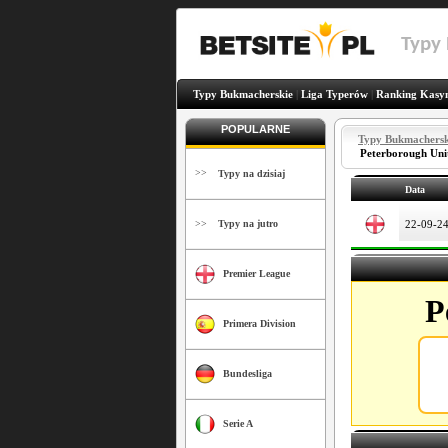
Typy
Typy Bukmacherskie
|
Liga Typerów
|
Ranking Kasy
POPULARNE
Typy Bukmachersk
Peterborough Unit
>>
Typy na dzisiaj
Data
>>
22-09-24
Typy na jutro
Premier League
P
Primera Division
Bundesliga
Serie A