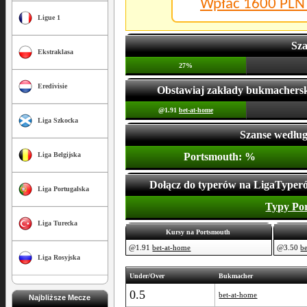
Wpłać 1600 PLN 
Ligue 1
Sza
Ekstraklasa
27%
Eredivisie
Obstawiaj zakłady bukmacherski
@1.91
bet-at-home
Liga Szkocka
Szanse wedłu
Portsmouth: %
Liga Belgijska
Dołącz do typerów na LigaTyperó
Liga Portugalska
Typy Por
Liga Turecka
Kursy na Portsmouth
@1.91
bet-at-home
@3.50
b
Liga Rosyjska
Under/Over
Bukmacher
0.5
bet-at-home
Najbliższe Mecze