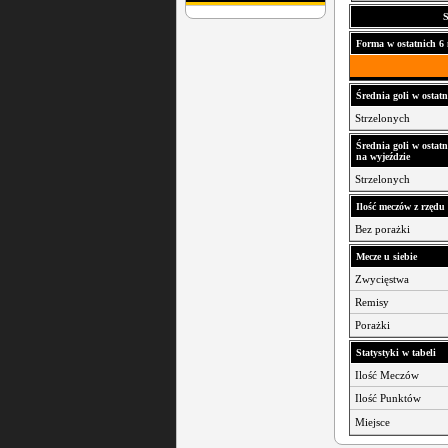
S
Forma w ostatnich 6 
Średnia goli w ostatn
Strzelonych
Średnia goli w ostatn
na wyjeździe
Strzelonych
Ilość meczów z rzęd
Bez porażki
Mecze u siebie
Zwycięstwa
Remisy
Porażki
Statystyki w tabeli
Ilość Meczów
Ilość Punktów
Miejsce