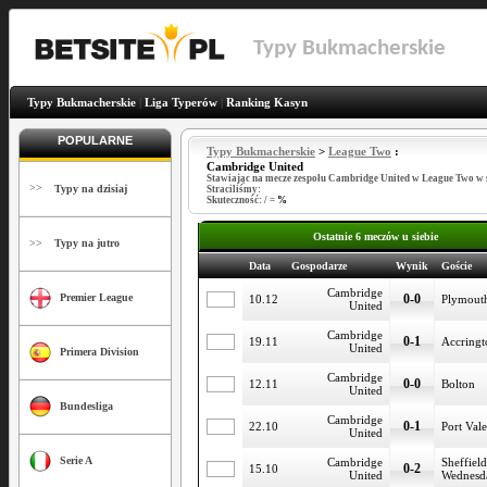
Typy Bukmacherskie
Typy Bukmacherskie
|
Liga Typerów
|
Ranking Kasyn
POPULARNE
Typy Bukmacherskie
>
League Two
:
Cambridge United
Stawiając na mecze zespołu Cambridge United w League Two w 
>>
Typy na dzisiaj
Straciliśmy:
Skuteczność:
/
=
%
Ostatnie 6 meczów u siebie
>>
Typy na jutro
Data
Gospodarze
Wynik
Goście
Cambridge
0-0
Premier League
10.12
Plymout
United
Cambridge
0-1
19.11
Accringt
United
Primera Division
Cambridge
0-0
12.11
Bolton
United
Bundesliga
Cambridge
0-1
22.10
Port Vale
United
Serie A
Cambridge
Sheffield
0-2
15.10
United
Wednesd