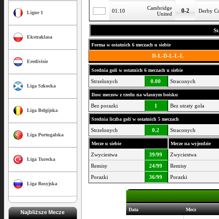
Cambridge
0-2
01.10
Derby C
Ligue 1
United
St
Ekstraklasa
Forma w ostatnich 6 meczach u siebie
D-L-D-L-L-L
Eredivisie
Srednia goli w ostatnich 6 meczach u siebie
Strzelonych
0.00
Straconych
Liga Szkocka
Ilosc meczow z rzedu na wlasnym boisku
Bez porazki
1
Bez utraty gola
Liga Belgijska
Srednia liczba goli w ostatnich 5 meczach
Strzelonych
0.2
Straconych
Liga Portugalska
Mecze u siebie
Mecze na wyjezdzie
Zwyciestwa
39/99
Zwyciestwa
Liga Turecka
Remisy
24/99
Remisy
Porazki
36/99
Porazki
Liga Rosyjska
Data
Mecz
Najbliższe Mecze