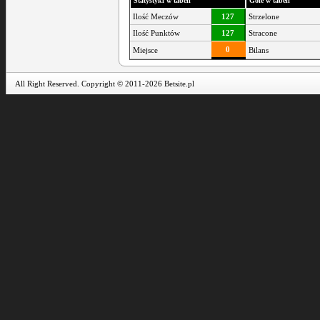
Statystyki w tabeli
Gole w tabeli
Ilość Meczów
127
Strzelone
Ilość Punktów
127
Stracone
0
Miejsce
Bilans
All Right Reserved. Copyright © 2011-2026 Betsite.pl