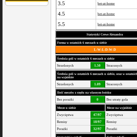
3.5
bet-at-home
4.5
bet-at-home
5.5
bet-at-home
Statystyki Crewe Alexandra
Forma w ostatnich 6 meczach u siebie
L-W-L-D-W-D
Średnia goli w ostatnich 6 meczach u siebie
Strzelonych
1.50
Straconych
Średnia goli w ostatnich 6 meczach u siebie, oraz w ostatni
na wyjeździe
Strzelonych
1.09
Straconych
Ilość meczów z rzędu na własnym boisku
Bez porażki
0
Bez utraty gola
Mecze u siebie
Mecze na wyjeździe
Zwycięstwa
47/97
Zwycięstwa
Remisy
18/97
Remisy
Porażki
32/97
Porażki