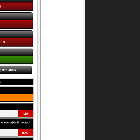
%
y: %
port County
y
h
1.00
z w ostatnich 6 meczach
h
0.92