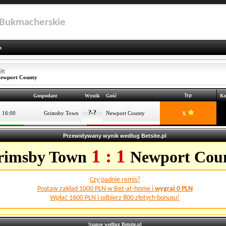
 Bukmacherskie
n
ie
Newport County
Gospodarz
Wynik
Gość
Typ
Ku
?-?
 16:00
Grimsby Town
Newport County
X
Przewidywany wynik według Betsite.pl
1 : 1
rimsby Town
Newport Cou
Czy padnie remis?
Postaw zakład 1000 PLN w Bet-at-home i
wygraj 0 PLN
Wpłać 1600 PLN i odbierz 800 złotych bonusu!
Szanse według Betsite.pl