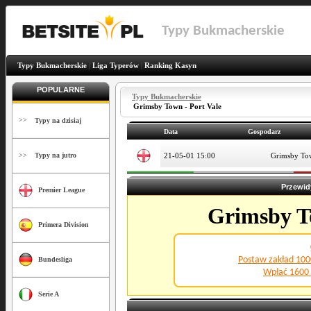
Typy Bukmacherskie
Typy Bukmacherskie
|
Liga Typerów
|
Ranking Kasyn
POPULARNE
Typy Bukmacherskie
Grimsby Town - Port Vale
>>
Typy na dzisiaj
Data
Gospodarz
>>
21-05-01 15:00
Grimsby To
Typy na jutro
Przewid
Premier League
Grimsby 
Primera Division
Postaw zakład 100
Bundesliga
Wpłać 1600 
Serie A