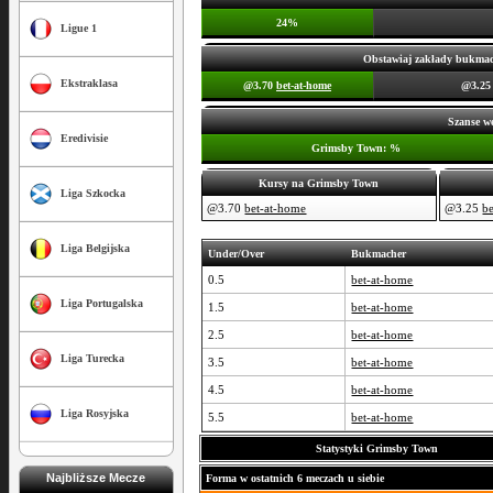
24%
Ligue 1
Obstawiaj zakłady bukmach
Ekstraklasa
@3.70
bet-at-home
@3.2
Szanse w
Eredivisie
Grimsby Town: %
Kursy na Grimsby Town
Liga Szkocka
@3.70
bet-at-home
@3.25
b
Liga Belgijska
Under/Over
Bukmacher
0.5
bet-at-home
Liga Portugalska
1.5
bet-at-home
2.5
bet-at-home
Liga Turecka
3.5
bet-at-home
4.5
bet-at-home
Liga Rosyjska
5.5
bet-at-home
Statystyki Grimsby Town
Najbliższe Mecze
Forma w ostatnich 6 meczach u siebie