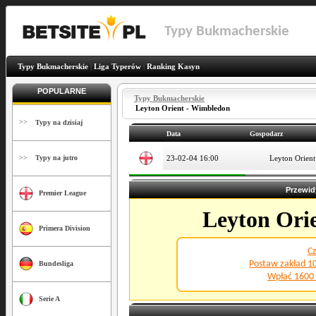
Typy Bukmacherskie
Typy Bukmacherskie
|
Liga Typerów
|
Ranking Kasyn
POPULARNE
Typy Bukmacherskie
Leyton Orient - Wimbledon
>>
Typy na dzisiaj
Data
Gospodarz
>>
23-02-04 16:00
Leyton Orient
Typy na jutro
Przewid
Premier League
Leyton Ori
Primera Division
Cz
Postaw zakład 1
Bundesliga
Wpłać 1600 
Serie A