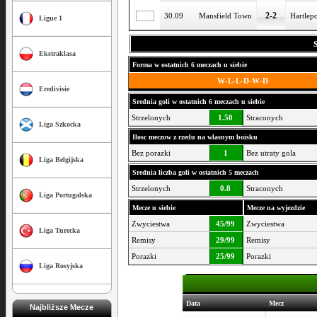
2-2
30.09
Mansfield Town
Hartlep
Ligue 1
Ekstraklasa
Forma w ostatnich 6 meczach u siebie
W-L-L-D-W-D
Eredivisie
Srednia goli w ostatnich 6 meczach u siebie
Strzelonych
1.50
Straconych
Liga Szkocka
Ilosc meczow z rzedu na wlasnym boisku
Bez porazki
1
Bez utraty gola
Liga Belgijska
Srednia liczba goli w ostatnich 5 meczach
Strzelonych
0.8
Straconych
Liga Portugalska
Mecze u siebie
Mecze na wyjezdzie
Zwyciestwa
45/99
Zwyciestwa
Liga Turecka
Remisy
29/99
Remisy
Porazki
25/99
Porazki
Liga Rosyjska
Data
Mecz
Najbliższe Mecze