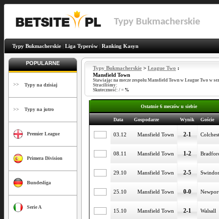
Typy Bukmacherskie
Typy Bukmacherskie
|
Liga Typerów
|
Ranking Kasyn
POPULARNE
Typy Bukmacherskie
>
League Two
:
Mansfield Town
Stawiając na mecze zespołu Mansfield Town w League Two w se
>>
Typy na dzisiaj
Straciliśmy:
Skuteczność:
/
=
%
Ostatnie 6 meczów u siebie
>>
Typy na jutro
Data
Gospodarze
Wynik
Goście
2-1
Premier League
03.12
Mansfield Town
Colches
1-2
08.11
Mansfield Town
Bradfor
Primera Division
2-5
29.10
Mansfield Town
Swindo
Bundesliga
0-0
25.10
Mansfield Town
Newpor
Serie A
2-1
15.10
Mansfield Town
Walsall