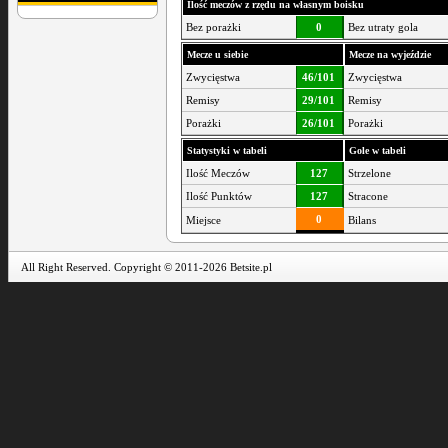
Ilość meczów z rzędu na własnym boisku
Bez porażki
0
Bez utraty gola
Mecze u siebie
Mecze na wyjeździe
Zwycięstwa
46/101
Zwycięstwa
Remisy
29/101
Remisy
Porażki
26/101
Porażki
Statystyki w tabeli
Gole w tabeli
Ilość Meczów
127
Strzelone
Ilość Punktów
127
Stracone
0
Miejsce
Bilans
All Right Reserved. Copyright © 2011-2026 Betsite.pl