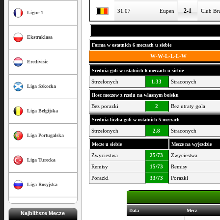
2-1
31.07
Eupen
Club Br
Ligue 1
Ekstraklasa
Forma w ostatnich 6 meczach u siebie
W-W-L-L-L-W
Eredivisie
Srednia goli w ostatnich 6 meczach u siebie
Strzelonych
1.33
Straconych
Liga Szkocka
Ilosc meczow z rzedu na wlasnym boisku
Bez porazki
2
Bez utraty gola
Liga Belgijska
Srednia liczba goli w ostatnich 5 meczach
Strzelonych
2.8
Straconych
Liga Portugalska
Mecze u siebie
Mecze na wyjezdzie
Zwyciestwa
25/73
Zwyciestwa
Liga Turecka
Remisy
15/73
Remisy
Porazki
33/73
Porazki
Liga Rosyjska
Data
Mecz
Najbliższe Mecze