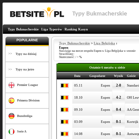
Typy Bukmacherskie
Typy Bukmacherskie
|
Liga Typerów
|
Ranking Kasyn
POPULARNE
Typy Bukmacherskie
>
Liga Belgijska
:
Eupen
Stawiając na mecze zespołu Eupen w Liga Belgijska w sezonie
>>
Typy na dzisiaj
Straciliśmy:
Skuteczność:
/
=
%
Ostatnie 6 meczów u siebie
>>
Typy na jutro
Data
Gospodarze
Wynik
Goście
2-0
Premier League
05.11
Eupen
Standar
4-2
18.10
Eupen
OH Leu
Primera Division
0-4
09.10
Eupen
AA Gen
Bundesliga
0-1
03.09
Eupen
Kortrijk
Serie A
0-1
14.08
Eupen
Antwer