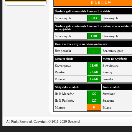
D-L-D-L-L-W
Średnia goli w ostatnich 6 meczach u siebie
Strzelonych
0.83
Straconych
Średnia goli w ostatnich 6 meczach u siebie, oraz w ostatni
na wyjeździe
Strzelonych
1.00
Straconych
Ilość meczów z rzędu na własnym boisku
Bez porażki
1
Bez utraty gola
Mecze u siebie
Mecze na wyjeździe
Zwycięstwa
31/68
Zwycięstwa
Remisy
20/68
Remisy
Porażki
17/68
Porażki
Statystyki w tabeli
Gole w tabeli
Ilość Meczów
127
Strzelone
Ilość Punktów
127
Stracone
0
Miejsce
Bilans
All Right Reserved. Copyright © 2011-2026 Betsite.pl