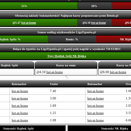
55%
18%
Obstawiaj zakłady bukmacherskie! Najlepsze kursy proponowane przez Betsite.pl
@1.47
bet-at-home
@4.10
bet-at-home
@6.
Szanse według użytkowników LigaTyperów.pl
Hajduk Split: %
Remis: %
NK Rije
Dołącz do typerów na LigaTyperów.pl i zgarnij pulę nagród w wysokości 750 EURO!
Typy Hajduk Split NK Rijeka
 Hajduk Split
Kursy na remis
Kursy na N
@4.10
bet-at-home
@6.00
bet-at-home
";
Bukmacher
Under
Bukmacher
Ove
bet-at-home
7.40
bet-at-home
1.0
bet-at-home
3.00
bet-at-home
1.3
bet-at-home
1.69
bet-at-home
2.0
bet-at-home
1.25
bet-at-home
3.5
bet-at-home
1.08
bet-at-home
6.6
Statystyki Hajduk Split
Statystyki NK Rijeka