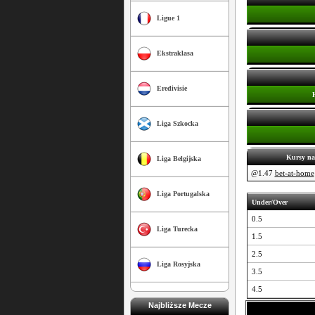
Ligue 1
Ekstraklasa
Eredivisie
Liga Szkocka
Kursy na
Liga Belgijska
@1.47
bet-at-home
Liga Portugalska
Under/Over
0.5
Liga Turecka
1.5
2.5
Liga Rosyjska
3.5
4.5
Najbliższe Mecze