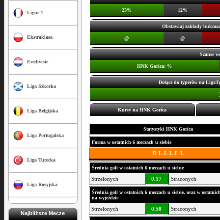
23%
12%
Ligue 1
Obstawiaj zakłady bukmach
Ekstraklasa
@
@
Szanse w
Eredivisie
HNK Gorica: %
Dołącz do typerów na LigaT
Liga Szkocka
Kursy na HNK Gorica
Liga Belgijska
Statystyki HNK Gorica
Liga Portugalska
Forma w ostatnich 6 meczach u siebie
D-L-L-L-L-L
Liga Turecka
Średnia goli w ostatnich 6 meczach u siebie
Strzelonych
0.17
Straconych
Liga Rosyjska
Średnia goli w ostatnich 6 meczach u siebie, oraz w ostatni
na wyjeździe
Strzelonych
0.50
Straconych
Najbliższe Mecze