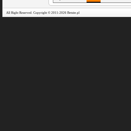
All Right Reserved. Copyright © 2011-2026 Betsite.pl