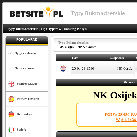
Typy Bukmacherskie
Typy Bukmacherskie
|
Liga Typerów
|
Ranking Kasyn
POPULARNE
Typy Bukmacherskie
NK Osijek - HNK Gorica
>>
Typy na dzisiaj
Data
Gospodarz
>>
23-01-29 15:00
NK Osijek
Typy na jutro
Przewid
Premier League
NK Osije
Primera Division
Postaw zakład 100
Bundesliga
Wpłać 1600 
Serie A