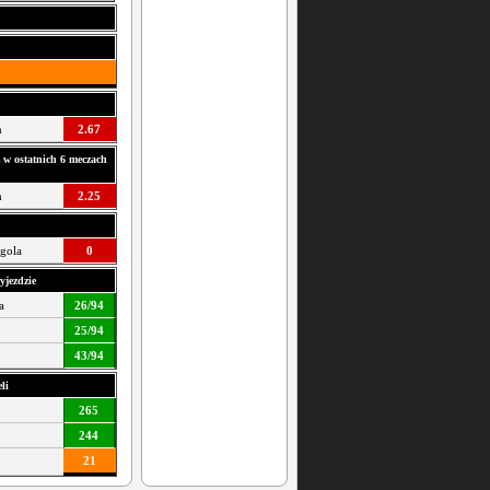
h
2.67
z w ostatnich 6 meczach
h
2.25
 gola
0
yjezdzie
a
26/94
25/94
43/94
li
265
244
21