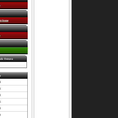
%
at-home
%
ik Ostrava
r
4
6
3
5
0
0