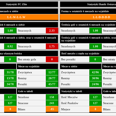
Statystyki FC Zlin
Statystyki Banik Ostrava
meczach u siebie
Forma w ostatnich 6 meczach na wyjeździe
L-L-W-L-L-W
L-L-D-D-D-D
ich 6 meczach u siebie
Średnia goli w ostatnich 6 meczach na wyjeździe
1.00
Straconych
2.33
Strzelonych
1.00
Straconyc
ich 6 meczach u siebie, oraz w ostatnich 6 meczach
Średnia goli w ostatnich 6 meczach u siebie, ora
na wyjeździe
0.92
Straconych
1.75
Strzelonych
1.00
Straconyc
u na własnym boisku
Ilość meczów z rzędu na wyjeździe
0
Bez utraty gola
0
Bez porażki
0
Bez utraty
Mecze na wyjeździe
Mecze u siebie
Mecze na w
31/78
Zwycięstwa
12/77
Zwycięstwa
42/96
Zwycięstw
13/78
Remisy
20/77
Remisy
30/96
Remisy
34/78
Porażki
45/77
Porażki
24/96
Porażki
Gole w tabeli
Statystyki w tabeli
Gole w tabe
127
Strzelone
158
Ilość Meczów
127
Strzelone
127
Stracone
243
Ilość Punktów
127
Stracone
0
-85
0
Bilans
Miejsce
Bilans