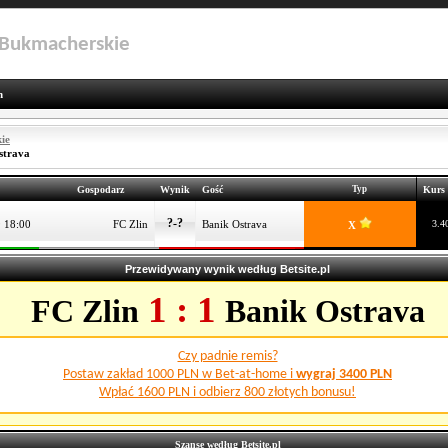
 Bukmacherskie
n
ie
strava
Gospodarz
Wynik
Gość
Typ
Kurs
?-?
 18:00
FC Zlin
Banik Ostrava
3.4
X
Przewidywany wynik według Betsite.pl
1 : 1
FC Zlin
Banik Ostrava
Czy padnie remis?
Postaw zakład 1000 PLN w Bet-at-home i
wygraj 3400 PLN
Wpłać 1600 PLN i odbierz 800 złotych bonusu!
Szanse według Betsite.pl