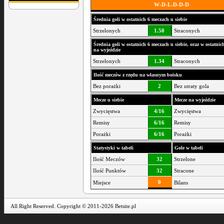
W-D-L-D-D-D
Średnia goli w ostatnich 6 meczach u siebie
Strzelonych
1.50
Straconych
Średnia goli w ostatnich 6 meczach u siebie, oraz w ostatni
na wyjeździe
Strzelonych
1.34
Straconych
Ilość meczów z rzędu na własnym boisku
Bez porażki
2
Bez utraty gola
Mecze u siebie
Mecze na wyjeździe
Zwycięstwa
4/16
Zwycięstwa
Remisy
6/16
Remisy
Porażki
6/16
Porażki
Statystyki w tabeli
Gole w tabeli
Ilość Meczów
32
Strzelone
Ilość Punktów
32
Stracone
0
Miejsce
Bilans
All Right Reserved. Copyright © 2011-2026 Betsite.pl