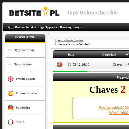
Typy Bukmacherskie
Typy Bukmacherskie
|
Liga Typerów
|
Ranking Kasyn
POPULARNE
Typy Bukmacherskie
Chaves - Vitoria Setubal
>>
Typy na dzisiaj
Data
Gospodarz
W
>>
19-05-12 16:00
Chaves
Typy na jutro
Przewid
Premier League
2 
Chaves
Primera Division
Postaw zakład 100
Bundesliga
Wpłać 1600 
Serie A