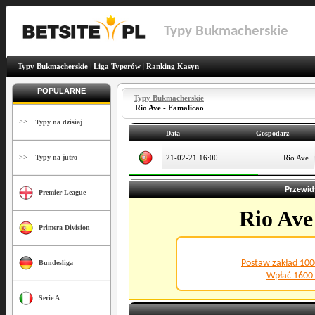
Typy Bukmacherskie
Typy Bukmacherskie
|
Liga Typerów
|
Ranking Kasyn
POPULARNE
Typy Bukmacherskie
Rio Ave - Famalicao
>>
Typy na dzisiaj
Data
Gospodarz
>>
21-02-21 16:00
Rio Ave
Typy na jutro
Przewid
Premier League
Rio Ave
Primera Division
Postaw zakład 100
Bundesliga
Wpłać 1600 
Serie A