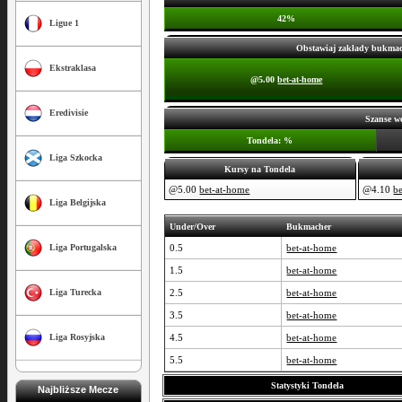
42%
Ligue 1
Obstawiaj zakłady bukmach
Ekstraklasa
@5.00
bet-at-home
Eredivisie
Szanse w
Tondela: %
Liga Szkocka
Kursy na Tondela
@5.00
bet-at-home
@4.10
b
Liga Belgijska
Under/Over
Bukmacher
0.5
bet-at-home
Liga Portugalska
1.5
bet-at-home
2.5
bet-at-home
Liga Turecka
3.5
bet-at-home
4.5
bet-at-home
Liga Rosyjska
5.5
bet-at-home
Statystyki Tondela
Najbliższe Mecze