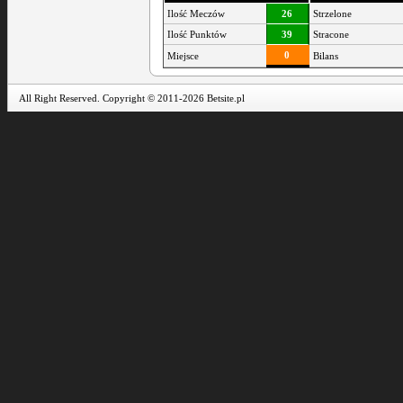
Ilość Meczów
26
Strzelone
Ilość Punktów
39
Stracone
0
Miejsce
Bilans
All Right Reserved. Copyright © 2011-2026 Betsite.pl