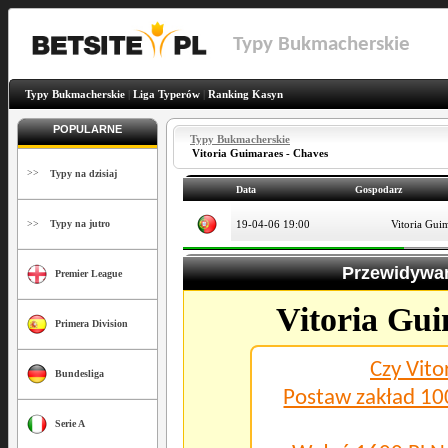
Typy Bukmacherskie
Typy Bukmacherskie
|
Liga Typerów
|
Ranking Kasyn
POPULARNE
Typy Bukmacherskie
Vitoria Guimaraes - Chaves
>>
Typy na dzisiaj
Data
Gospodarz
>>
19-04-06 19:00
Vitoria Gui
Typy na jutro
Przewidywan
Premier League
Vitoria Gu
Primera Division
Czy Vit
Bundesliga
Postaw zakład 10
Serie A