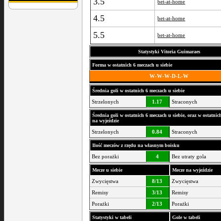
3.5
bet-at-home
4.5
bet-at-home
5.5
bet-at-home
Statystyki Vitoria Guimaraes
Forma w ostatnich 6 meczach u siebie
W-W-W-D-L-W
Średnia goli w ostatnich 6 meczach u siebie
Strzelonych
1.17
Straconych
Średnia goli w ostatnich 6 meczach u siebie, oraz w ostatni
na wyjeździe
Strzelonych
0.84
Straconych
Ilość meczów z rzędu na własnym boisku
Bez porażki
4
Bez utraty gola
Mecze u siebie
Mecze na wyjeździe
Zwycięstwa
8/13
Zwycięstwa
Remisy
3/13
Remisy
Porażki
2/13
Porażki
Statystyki w tabeli
Gole w tabeli