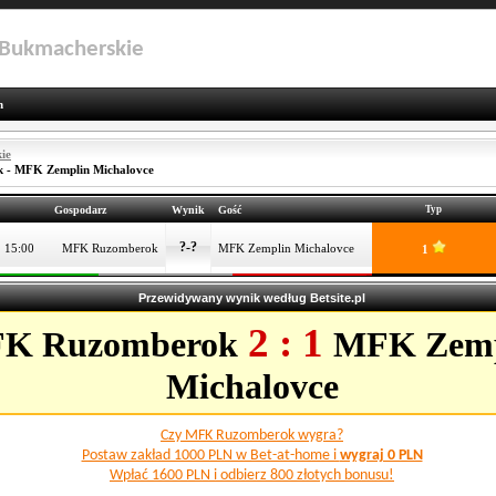
 Bukmacherskie
n
ie
- MFK Zemplin Michalovce
Gospodarz
Wynik
Gość
Typ
?-?
 15:00
MFK Ruzomberok
MFK Zemplin Michalovce
1
Przewidywany wynik według Betsite.pl
2 : 1
K Ruzomberok
MFK Zemp
Michalovce
Czy MFK Ruzomberok wygra?
Postaw zakład 1000 PLN w Bet-at-home i
wygraj 0 PLN
Wpłać 1600 PLN i odbierz 800 złotych bonusu!