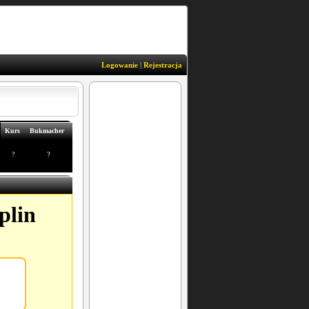
Logowanie
|
Rejestracja
Kurs
Bukmacher
?
?
lin